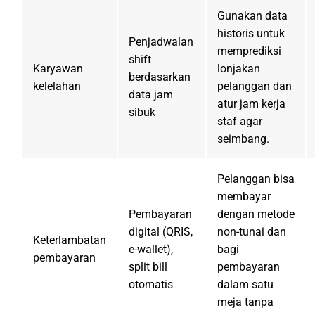
Gunakan data
historis untuk
Penjadwalan
memprediksi
shift
Karyawan
lonjakan
berdasarkan
kelelahan
pelanggan dan
data jam
atur jam kerja
sibuk
staf agar
seimbang.
Pelanggan bisa
membayar
Pembayaran
dengan metode
digital (QRIS,
non-tunai dan
Keterlambatan
e-wallet),
bagi
pembayaran
split bill
pembayaran
otomatis
dalam satu
meja tanpa