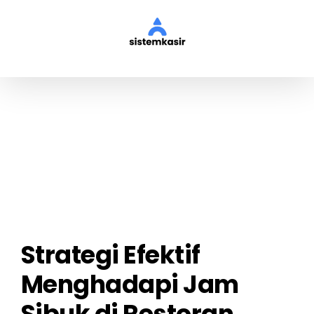
Skip
to
content
View
Larger
Image
Strategi Efektif
Menghadapi Jam
Sibuk di Restoran