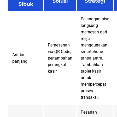
Solusi
Strategi
Sibuk
Pelanggan bisa
langsung
memesan dari
meja
Pemesanan
menggunakan
via QR Code,
smartphone
Antrian
penambahan
tanpa antre.
panjang
perangkat
Tambahkan
kasir
tablet kasir
untuk
mempercepat
proses
transaksi.
Pesanan