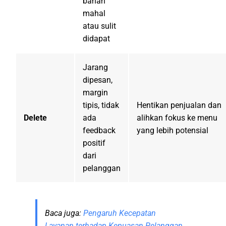
bahan
mahal
atau sulit
didapat
Jarang
dipesan,
margin
tipis, tidak
Hentikan penjualan dan
Delete
ada
alihkan fokus ke menu
feedback
yang lebih potensial
positif
dari
pelanggan
Baca juga:
Pengaruh Kecepatan
Layanan terhadap Kepuasan Pelanggan