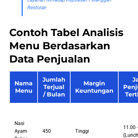
Restoran
Contoh Tabel Analisis
Menu Berdasarkan
Data Penjualan
Jumlah
J
Nama
Margin
Terjual
Penj
Menu
Keuntungan
/ Bulan
Tert
Nasi
11.00 
Ayam
450
Tinggi
(Lunch