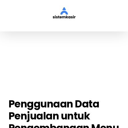
Skip
to
content
View
Larger
Image
Penggunaan Data
Penjualan untuk
Pengembangan Menu