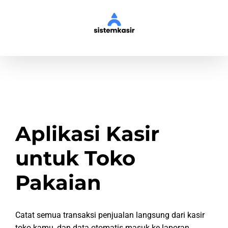
Skip
to
content
Aplikasi Kasir
untuk Toko
Pakaian
Catat semua transaksi penjualan langsung dari kasir
toko kamu, dan data otomatis masuk ke laporan