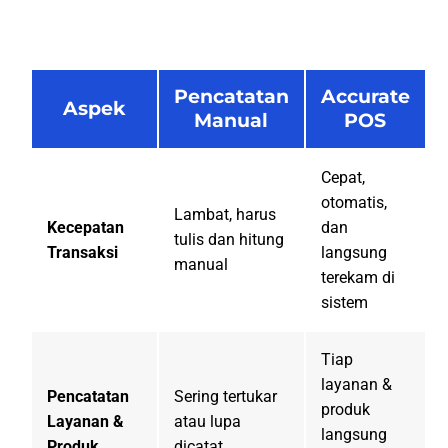
Pencatatan
Accurate
Aspek
Manual
POS
Cepat,
otomatis,
Lambat, harus
Kecepatan
dan
tulis dan hitung
Transaksi
langsung
manual
terekam di
sistem
Tiap
layanan &
Pencatatan
Sering tertukar
produk
Layanan &
atau lupa
langsung
Produk
dicatat