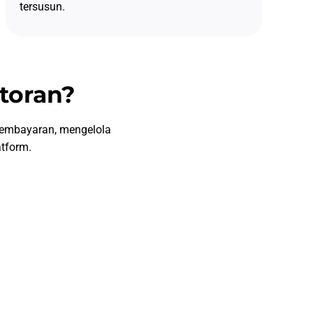
tersusun.
storan?
pembayaran, mengelola
atform.