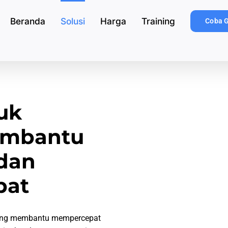
Beranda
Solusi
Harga
Training
Coba G
tuk
embantu
 dan
pat
 yang membantu mempercepat