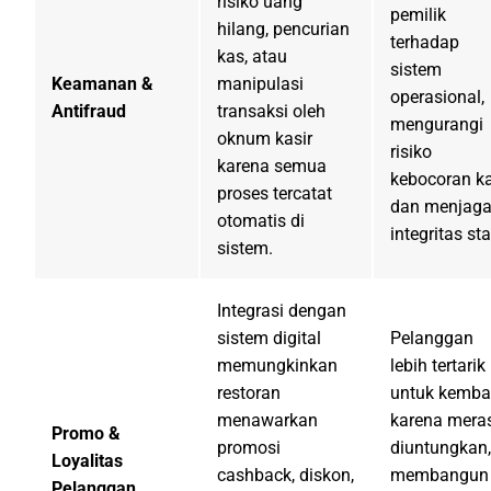
risiko uang
pemilik
hilang, pencurian
terhadap
kas, atau
sistem
Keamanan &
manipulasi
operasional,
Antifraud
transaksi oleh
mengurangi
oknum kasir
risiko
karena semua
kebocoran ka
proses tercatat
dan menjag
otomatis di
integritas sta
sistem.
Integrasi dengan
sistem digital
Pelanggan
memungkinkan
lebih tertarik
restoran
untuk kemba
menawarkan
karena mera
Promo &
promosi
diuntungkan,
Loyalitas
cashback, diskon,
membangun
Pelanggan