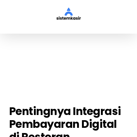
Skip
to
content
View
Larger
Image
Pentingnya Integrasi
Pembayaran Digital
di Restoran