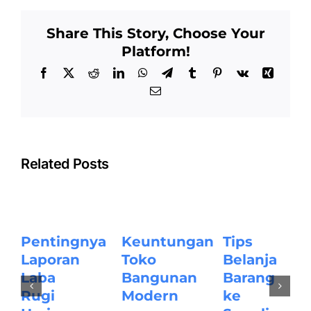
Share This Story, Choose Your
Platform!
Facebook
X
Reddit
LinkedIn
WhatsApp
Telegram
Tumblr
Pinterest
Vk
Xing
Email
Related Posts
Pentingnya
Keuntungan
Tips
Laporan
Toko
Belanja
Laba
Bangunan
Barang
Rugi
Modern
ke