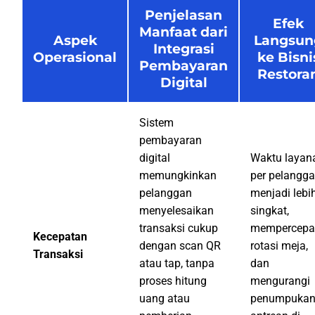
Penjelasan
Efek
Manfaat dari
Aspek
Langsun
Integrasi
Operasional
ke Bisni
Pembayaran
Restora
Digital
Sistem
pembayaran
digital
Waktu layan
memungkinkan
per pelangg
pelanggan
menjadi lebi
menyelesaikan
singkat,
transaksi cukup
mempercepa
Kecepatan
dengan scan QR
rotasi meja,
Transaksi
atau tap, tanpa
dan
proses hitung
mengurangi
uang atau
penumpuka