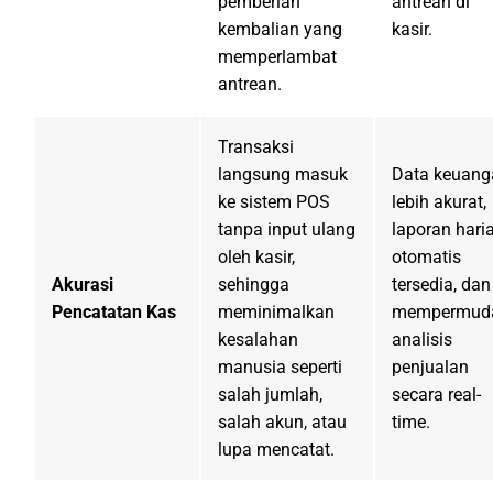
pemberian
antrean di
kembalian yang
kasir.
memperlambat
antrean.
Transaksi
langsung masuk
Data keuang
ke sistem POS
lebih akurat,
tanpa input ulang
laporan hari
oleh kasir,
otomatis
Akurasi
sehingga
tersedia, dan
Pencatatan Kas
meminimalkan
mempermud
kesalahan
analisis
manusia seperti
penjualan
salah jumlah,
secara real-
salah akun, atau
time.
lupa mencatat.