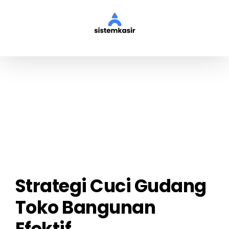
Skip
to
content
View
Larger
Image
Strategi Cuci Gudang
Toko Bangunan
Efektif