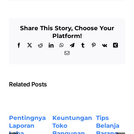
Share This Story, Choose Your
Platform!
Facebook
X
Reddit
LinkedIn
WhatsApp
Telegram
Tumblr
Pinterest
Vk
Xing
Email
Related Posts
Pentingnya
Keuntungan
Tips
Laporan
Toko
Belanja
Laba
Bangunan
Barang