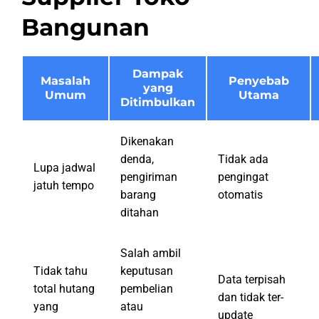
Bangunan
Dampak
Masalah
Penyebab
yang
Umum
Utama
Ditimbulkan
Dikenakan
denda,
Tidak ada
Lupa jadwal
pengiriman
pengingat
jatuh tempo
barang
otomatis
ditahan
Salah ambil
Tidak tahu
keputusan
Data terpisah
total hutang
pembelian
dan tidak ter-
yang
atau
update