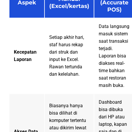
Aspek
(Accurate
(Excel/kertas)
POS)
Data langsung
masuk sistem
Setiap akhir hari,
saat transaksi
staf harus rekap
terjadi.
Kecepatan
dari struk dan
Laporan bisa
Laporan
input ke Excel.
diakses real-
Rawan tertunda
time bahkan
dan kelelahan.
saat restoran
masih buka.
Dashboard
Biasanya hanya
bisa dibuka
bisa dilihat di
dari HP atau
komputer tertentu
laptop, kapan
atau dikirim lewat
Akses Data
saja dan di