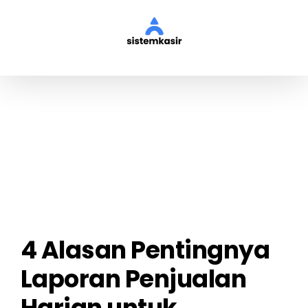
Skip
to
content
View
Larger
Image
4 Alasan Pentingnya
Laporan Penjualan
Harian untuk