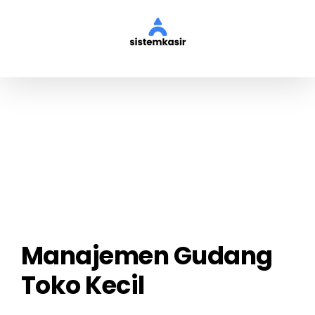
Skip
to
content
View
Larger
Image
Manajemen Gudang
Toko Kecil