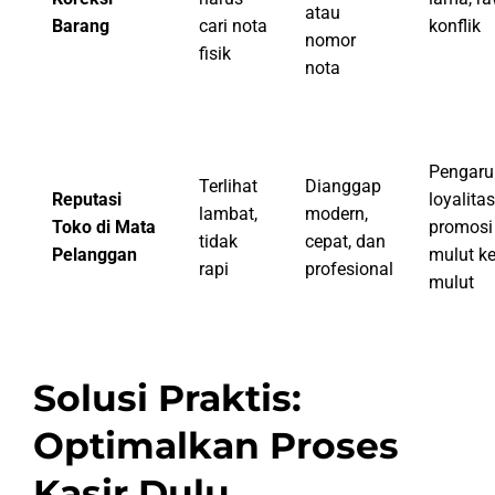
atau
Barang
cari nota
konflik
nomor
fisik
nota
Pengaru
Terlihat
Dianggap
Reputasi
loyalita
lambat,
modern,
Toko di Mata
promosi 
tidak
cepat, dan
Pelanggan
mulut k
rapi
profesional
mulut
Solusi Praktis:
Optimalkan Proses
Kasir Dulu