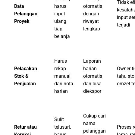
Tidak efi
Data
harus
otomatis
kesalah
Pelanggan
input
dengan
input se
Proyek
ulang
riwayat
terjadi
tiap
lengkap
belanja
Harus
Laporan
Pelacakan
rekap
harian
Owner t
Stok &
manual
otomatis
tahu sto
Penjualan
dari nota
dan bisa
omzet te
harian
diekspor
Cukup cari
Sulit
nama
Retur atau
telusuri,
Proses r
pelanggan
Koreksi
harus
lama, r