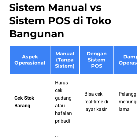
Sistem Manual vs
Sistem POS di Toko
Bangunan
Manual
Dengan
Aspek
Dam
(Tanpa
Sistem
Operasional
Operas
Sistem)
POS
Harus
cek
Bisa cek
Pelangg
Cek Stok
gudang
real-time di
menung
Barang
atau
layar kasir
lama
hafalan
pribadi