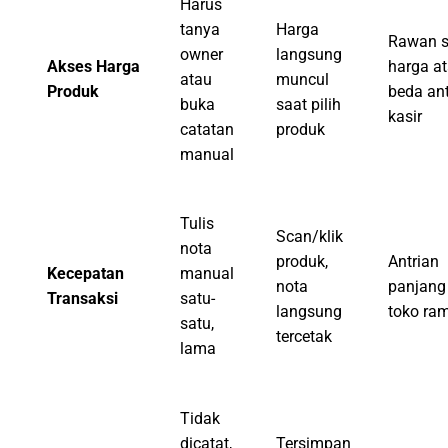
Harus
tanya
Harga
Rawan s
owner
langsung
Akses Harga
harga a
atau
muncul
Produk
beda an
buka
saat pilih
kasir
catatan
produk
manual
Tulis
Scan/klik
nota
produk,
Antrian
Kecepatan
manual
nota
panjang
Transaksi
satu-
langsung
toko ra
satu,
tercetak
lama
Tidak
dicatat,
Tersimpan