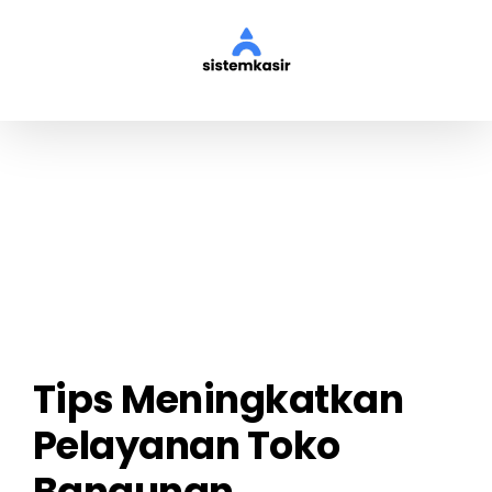
Skip
to
content
View
Larger
Image
Tips Meningkatkan
Pelayanan Toko
Bangunan