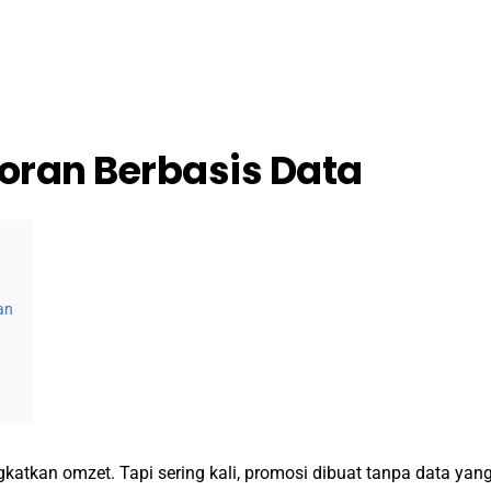
toran Berbasis Data
an
katkan omzet. Tapi sering kali, promosi dibuat tanpa data yan