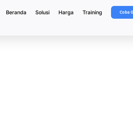
Beranda
Solusi
Harga
Training
Coba G