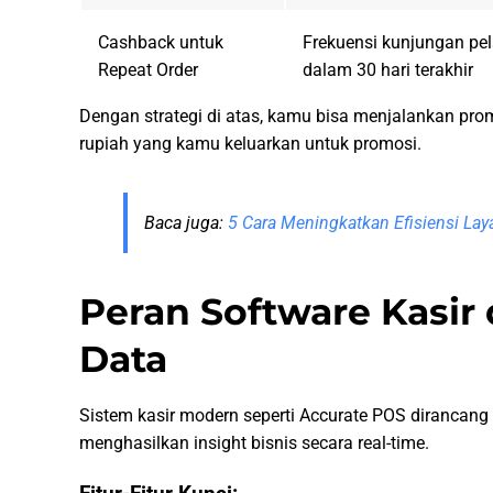
Cashback untuk
Frekuensi kunjungan pe
Repeat Order
dalam 30 hari terakhir
Dengan strategi di atas, kamu bisa menjalankan pro
rupiah yang kamu keluarkan untuk promosi.
Baca juga:
5 Cara Meningkatkan Efisiensi La
Peran Software Kasir
Data
Sistem kasir modern seperti Accurate POS dirancang 
menghasilkan insight bisnis secara real-time.