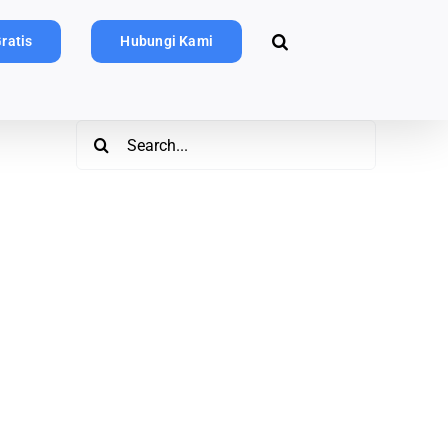
ratis
Hubungi Kami
Search
for: