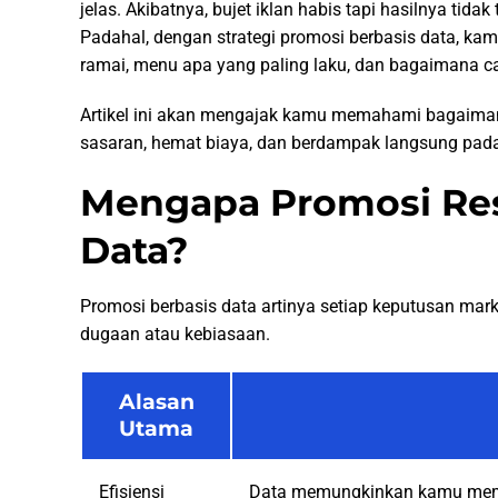
jelas. Akibatnya, bujet iklan habis tapi hasilnya tidak 
Padahal, dengan strategi promosi berbasis data, ka
ramai, menu apa yang paling laku, dan bagaimana ca
Artikel ini akan mengajak kamu memahami bagaimana
sasaran, hemat biaya, dan berdampak langsung pad
Mengapa Promosi Res
Data?
Promosi berbasis data artinya setiap keputusan mar
dugaan atau kebiasaan.
Alasan
Utama
Efisiensi
Data memungkinkan kamu memet