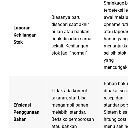
Shrinkage b
terdeteksi l
Biasanya baru
awal melalu
disadari saat akhir
opname rut
Laporan
bulan atau bahkan
atau lapora
Kehilangan
tidak disadari sama
harian yang
Stok
sekali. Kehilangan
menunjukk
stok jadi “normal”.
selisih stok
yang
mencurigak
Bahan baku
Tidak ada kontrol
dipakai ses
takaran, staf bisa
resep dan
Efisiensi
mengambil bahan
standar pors
Penggunaan
melebihi standar.
Sistem bisa
Bahan
Berisiko pemborosan
hitung cost 
atau bahkan
menu sehin