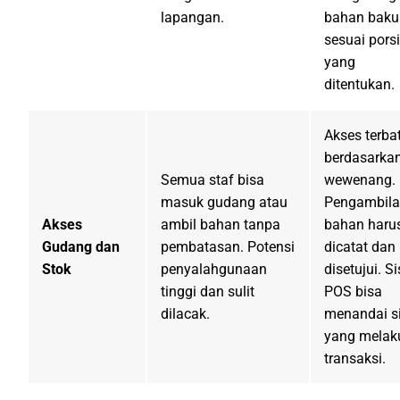
lapangan.
bahan baku
sesuai porsi
yang
ditentukan.
Akses terba
berdasarka
Semua staf bisa
wewenang.
masuk gudang atau
Pengambil
Akses
ambil bahan tanpa
bahan haru
Gudang dan
pembatasan. Potensi
dicatat dan
Stok
penyalahgunaan
disetujui. S
tinggi dan sulit
POS bisa
dilacak.
menandai s
yang melak
transaksi.