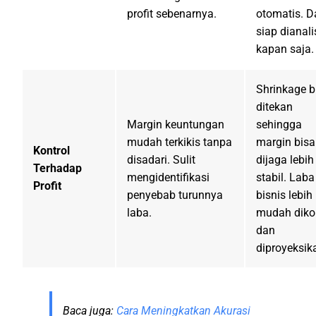
profit sebenarnya.
otomatis. D
siap dianali
kapan saja.
Shrinkage b
ditekan
Margin keuntungan
sehingga
mudah terkikis tanpa
margin bisa
Kontrol
disadari. Sulit
dijaga lebih
Terhadap
mengidentifikasi
stabil. Laba
Profit
penyebab turunnya
bisnis lebih
laba.
mudah diko
dan
diproyeksik
Baca juga:
Cara Meningkatkan Akurasi