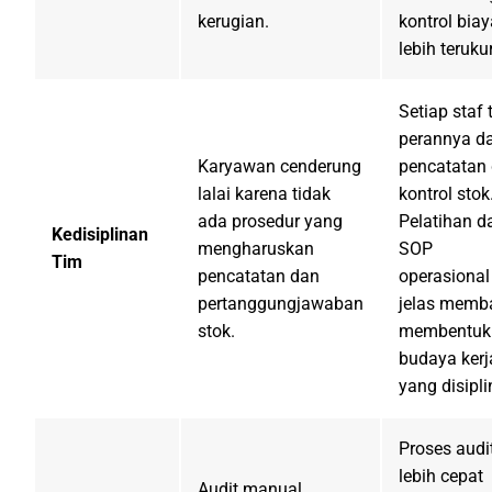
kerugian.
kontrol biay
lebih terukur
Setiap staf 
perannya d
Karyawan cenderung
pencatatan
lalai karena tidak
kontrol stok
ada prosedur yang
Pelatihan d
Kedisiplinan
mengharuskan
SOP
Tim
pencatatan dan
operasional
pertanggungjawaban
jelas memb
stok.
membentuk
budaya kerj
yang disipli
Proses audi
lebih cepat
Audit manual