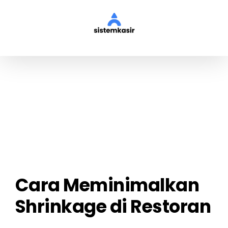
Skip
to
content
View
Larger
Image
Cara Meminimalkan
Shrinkage di Restoran