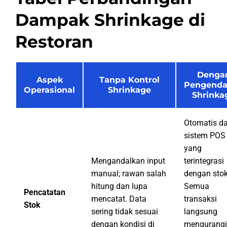
Dampak Shrinkage di
Restoran
Denga
Aspek
Tanpa Kontrol
Pengenda
Operasional
Shrinkage
Shrinka
Otomatis da
sistem POS
yang
Mengandalkan input
terintegrasi
manual; rawan salah
dengan stok
hitung dan lupa
Semua
Pencatatan
mencatat. Data
transaksi
Stok
sering tidak sesuai
langsung
dengan kondisi di
mengurangi